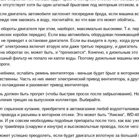
х отсутствует хотя бы один штатный брызговик под моторным отсеком, 
если двигатель автомобиля заглохнет посередине брода, если машина вс
ежде чем заезжать в воду, посчитайте, во что вам это может обойтись.
обороты двигателя при этом, наоборот, максимально высокими. Т.е. пе
ических коробок передач). Если ваш автомобиль оборудован понижающей 
 не приведет к остановке двигателя. Если вы въедете в лужу, когда руч
рая" электроника включит вторую или даже третью передачу, и двигатель
 на оборотах он, может быть, и "прочихается". Конечно, к дизельным эт
душный фильтр не попало ни капли воды. Поэтому дизельные машины могу
роги.
чебники, ослабить ремень вентилятора - меньше будет брызг в моторном
ственны. Часть из них имеет электрический привод вентилятора, а дру
и охлаждении и разомкнет привод вентилятора.
 должен быть прогрет (чтобы быстрее просох после забрызгивания). Но
вления трещин на выпускном коллекторе. Выбирайте.
ит серьезное купание, приобретите в автомагазине любой водоотталкив
 провода и разъемы в моторном отсеке. Это может быть "Унисма", WD-40 и
ии. И уж совсем необходимы подобные препараты после того, как вас уж
ку трамблера (снаружи и изнутри) и высоковольтные провода, после чего 
ожет успешно преодолеть, если будет двигаться вплотную за большой м