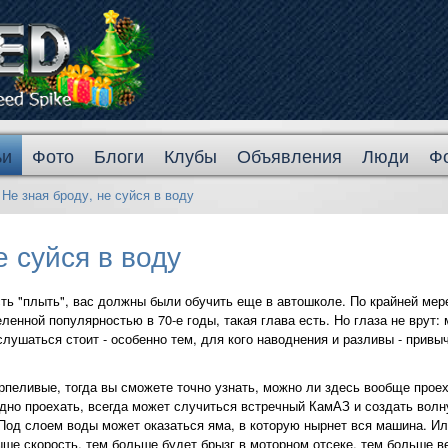
ьи
Фото
Блоги
Клубы
Объявления
Люди
Ф
→
Не зная броду, не суйся в воду
е суйся в воду
сть "плыть", вас должны были обучить еще в автошколе. По крайней мере
ленной популярностью в 70-е годы, такая глава есть. Но глаза не врут:
слушаться стоит - особенно тем, для кого наводнения и разливы - привы
рпеливые, тогда вы сможете точно узнать, можно ли здесь вообще прое
дно проехать, всегда может случиться встречный КамАЗ и создать волну
 Под слоем воды может оказаться яма, в которую нырнет вся машина. Ил
ыше скорость, тем больше будет брызг в моторном отсеке, тем больше в