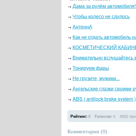
Дама за рулём автомобиля!
→
Чтобы колесо не сдулось
→
АнтеннА
→
Как не отдать автомобиль 
→
КОСМЕТИЧЕСКИЙ КАБИН
→
Внимательно вслушайтесь в 
→
Тонируем фары
→
Не грузите, мужики...
→
Ангельские глазки своими 
→
ABS ( antilock brake system
→
Рейтинг:
0
Голосов:
0
3632 пр
Комментарии (
0
)