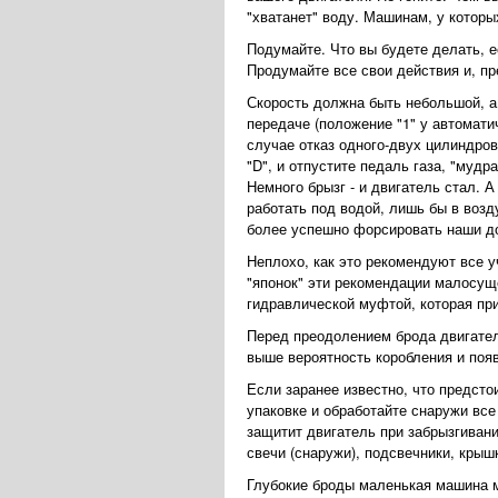
"хватанет" воду. Машинам, у которы
Подумайте. Что вы будете делать, 
Продумайте все свои действия и, пр
Скорость должна быть небольшой, а 
передаче (положение "1" у автомат
случае отказ одного-двух цилиндров
"D", и отпустите педаль газа, "муд
Немного брызг - и двигатель стал. А
работать под водой, лишь бы в воз
более успешно форсировать наши до
Неплохо, как это рекомендуют все у
"японок" эти рекомендации малосуще
гидравлической муфтой, которая пр
Перед преодолением брода двигатель
выше вероятность коробления и поя
Если заранее известно, что предсто
упаковке и обработайте снаружи все
защитит двигатель при забрызгиван
свечи (снаружи), подсвечники, крыш
Глубокие броды маленькая машина м