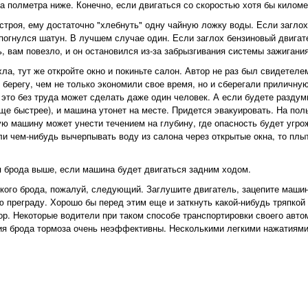
а полметра ниже. Конечно, если двигаться со скоростью хотя бы киломе
строя, ему достаточно "хлебнуть" одну чайную ложку воды. Если заглох
погнулся шатун. В лучшем случае один. Если заглох бензиновый двигате
ь, вам повезло, и он остановился из-за забрызгивания системы зажигания
а, тут же откройте окно и покиньте салон. Автор не раз был свидетелем
 берегу, чем не только экономили свое время, но и сберегали приличну
 это без труда может сделать даже один человек. А если будете раздум
 еще быстрее), и машина утонет на месте. Придется эвакуировать. На пол
ую машину может унести течением на глубину, где опасность будет угро
ли чем-нибудь вычерпывать воду из салона через открытые окна, то плы
 брода выше, если машина будет двигаться задним ходом.
кого брода, пожалуй, следующий. Заглушите двигатель, зацепите машин
ю преграду. Хорошо бы перед этим еще и заткнуть какой-нибудь тряпкой
ор. Некоторые водители при таком способе транспортировки своего авт
я брода тормоза очень неэффективны. Несколькими легкими нажатиями