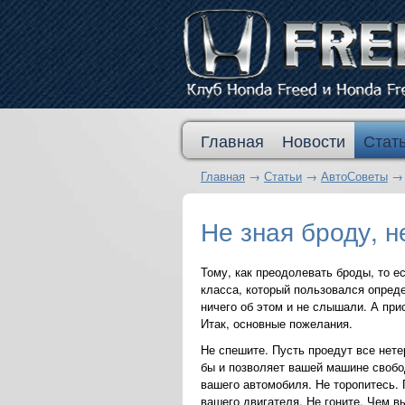
Главная
Новости
Стат
Главная
→
Статьи
→
АвтоСоветы
Не зная броду, н
Тому, как преодолевать броды, то е
класса, который пользовался опреде
ничего об этом и не слышали. А при
Итак, основные пожелания.
Не спешите. Пусть проедут все нете
бы и позволяет вашей машине свобо
вашего автомобиля. Не торопитесь.
вашего двигателя. Не гоните. Чем в