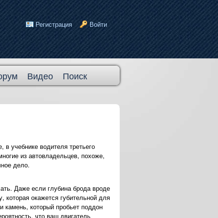
Регистрация
Войти
орум
Видео
Поиск
, в учебнике водителя третьего
 многие из автовладельцев, похоже,
чное дело.
хать. Даже если глубина брода вроде
, которая окажется губительной для
и камень, который пробьет поддон
ероятность, что ваш двигатель