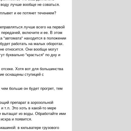
в воду лучше вообще не соваться.
плывет и ее потянет течением?
реправляться лучше всего на первой
передачей, включите и ее. В этом
ка "автомата" находится в положении
 будет работать на малых оборотах.
о не относится. Они вообще могут
т буквально "красться" по дну и
 отсеке. Хотя вот для большинства
гие оснащены ступицей с
 чем больше он будет прогрет, тем
ающий препарат в аэрозольной
 т.п. Это хоть в какой-то мере
е вытащат из воды. Обработайте ими
искра и появится.
ашиной: в кильватере грузового