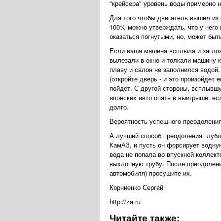
"крейсера" уровень воды примерно н
Для того чтобы двигатель вышел из 
100% можно утверждать, что у него 
оказаться погнутыми, но, может быт
Если ваша машина всплыла и заглохл
вылезали в окно и толкали машину к
плаву и салон не заполнился водой,
(откройте дверь - и это произойдет
пойдет. С другой стороны, всплывш
японских авто опять в выигрыше: ес
долго.
Вероятность успешного преодоления
А лучший способ преодоления глубо
КамАЗ, и пусть он форсирует водну
вода не попала во впускной коллект
выхлопную трубу. После преодолени
автомобиля) просушите их.
Корниенко Сергей
http://za.ru
Читайте также: