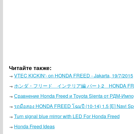
Читайте также:
VTEC KICKIN'- on HONDA FREED - Jakarta, 19/7/2015
→
ホンダ・フリード インテリア編 パート2 HONDA FREE
→
Сравнение Honda Freed и Toyota Sienta от РДМ-Импо
→
รถมือสอง HONDA FREED โฉมปี (10-14) 1.5 [E] Navi Sp
→
Turn signal blue mirror with LED For Honda Freed
→
Honda Freed Ideas
→